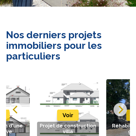
Nos derniers projets
immobiliers pour les
particuliers
ir
Voir
V
ion d'une
Projet de construction
Réhabilit
 neuve
villa
gr