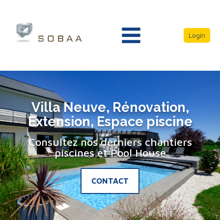
Login
Villa Neuve, Rénovation,
Extension, Espace piscine
Consultez nos derniers chantiers
piscines et Pool House
CONTACT