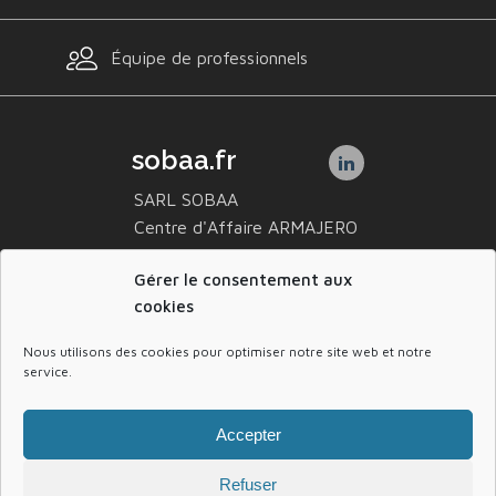
Équipe de professionnels
sobaa.fr
SARL SOBAA
Centre d'Affaire ARMAJERO
1 Rue d'Aspe, ZI de Berlanne
Gérer le consentement aux
64160 BUROS
cookies
Nous utilisons des cookies pour optimiser notre site web et notre
service.
Accepter
Sobaa maître d’œuvre et constructeur
Refuser