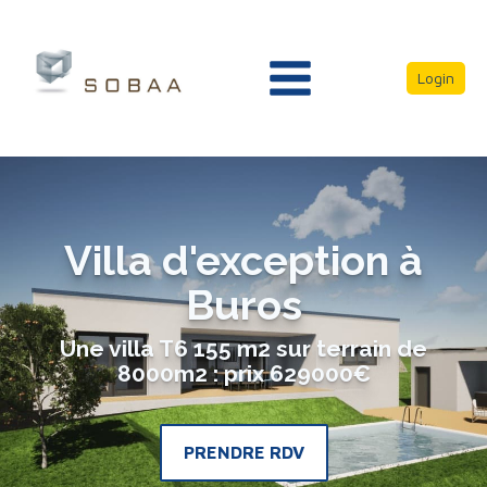
Login
Villa d'exception à
Buros
Une villa T6 155 m2 sur terrain de
8000m2 : prix 629000€
PRENDRE RDV